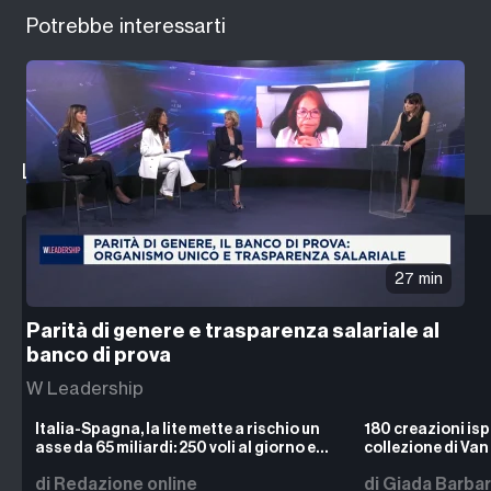
Potrebbe interessarti
Le ultime notizie da
Milano Finanza
27 min
Parità di genere e trasparenza salariale al
banco di prova
W Leadership
Italia-Spagna, la lite mette a rischio un
180 creazioni ispi
asse da 65 miliardi: 250 voli al giorno e
collezione di Van 
330 mila italiani oltreconfine
misteriosa dell’
di Redazione online
di Giada Barbar