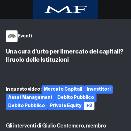
Home
Eventi
Class CNBC
Class TV Moda
Una cura d’urto per il mercato dei capitali?
Milano Finanza
Il ruolo delle Istituzioni
Eventi
UpTv
Video corsi
In questo video:
Mercato Capitali
Investitori
Podcast
Asset Management
Debito Pubblico
Argomenti
Debito Pubblico
Private Equity
+2
Gli interventi di Giulio Centemero, membro