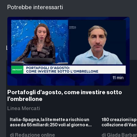
Potrebbe interessarti
Le ultime notizie da
Milano Finanza
11 min
Portafogli d’agosto, come investire sotto
l’ombrellone
Linea Mercati
Italia-Spagna, la lite mette a rischio un
180 creazioni ispi
asse da 65 miliardi: 250 voli al giorno e
collezione di Van 
330 mila italiani oltreconfine
misteriosa dell’
di Redazione online
di Giada Barbar