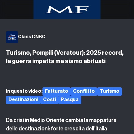
Home
Class CNBC
Class CNBC
Class TV Moda
Turismo, Pompili (Veratour): 2025 record,
Milano Finanza
la guerra impatta ma siamo abituati
Eventi
UpTv
Video corsi
In questo video:
Fatturato
Conflitto
Turismo
Podcast
Destinazioni
Costi
Pasqua
Argomenti
Da crisi in Medio Oriente cambia la mappatura
delle destinazioni: forte crescita dell’Italia