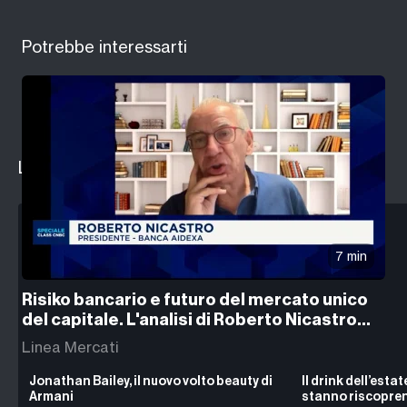
Potrebbe interessarti
Le ultime notizie da
Milano Finanza
7 min
Risiko bancario e futuro del mercato unico
del capitale. L'analisi di Roberto Nicastro
(Banca AideXa)
Linea Mercati
Jonathan Bailey, il nuovo volto beauty di
Il drink dell’estat
Armani
stanno riscopren