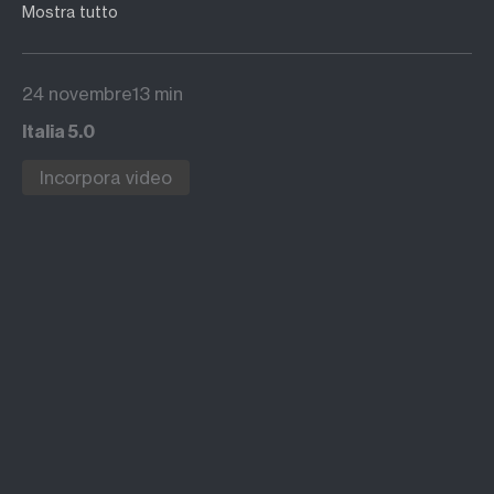
nell'approfondimento l'analisi dell'ultimo
Mostra tutto
osservatorio dell'Associazione con il Politecnico
di Milano
24 novembre
13 min
Italia 5.0
Incorpora video