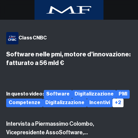
Home
Class CNBC
Class CNBC
Class TV Moda
Software nelle pmi, motore d’innovazione:
Milano Finanza
fatturato a 56 mld €
Eventi
UpTv
Video corsi
In questo video:
Software
Digitalizzazione
PMI
Podcast
Competenze
Digitalizzazione
Incentivi
+2
Argomenti
Intervista a Piermassimo Colombo,
Vicepresidente AssoSoftware,