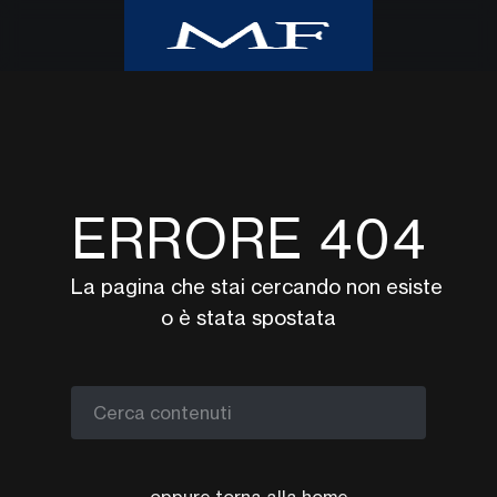
Home
Class CNBC
Class TV Moda
ERRORE 404
Milano Finanza
Eventi
La pagina che stai cercando non esiste
UpTv
o è stata spostata
Video corsi
Podcast
Argomenti
Cerca contenuti