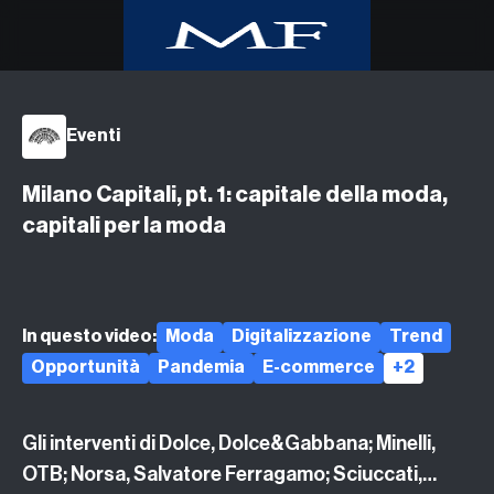
Home
Eventi
Class CNBC
Class TV Moda
Milano Capitali, pt. 1: capitale della moda,
Milano Finanza
capitali per la moda
Eventi
UpTv
Video corsi
In questo video:
Moda
Digitalizzazione
Trend
Podcast
Opportunità
Pandemia
E-commerce
+2
Argomenti
Gli interventi di Dolce, Dolce&Gabbana; Minelli,
OTB; Norsa, Salvatore Ferragamo; Sciuccati,