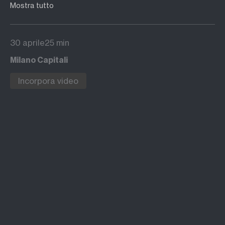
Ambrosetti; Diviccaro, IMI
Mostra tutto
30 aprile
25 min
Milano Capitali
Incorpora video