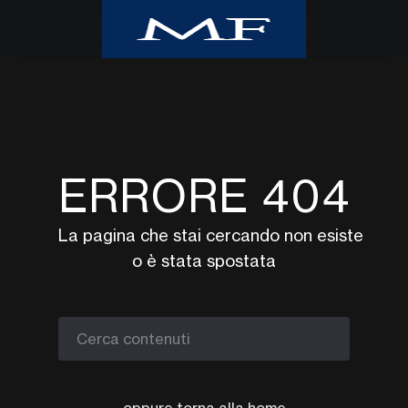
Home
Class CNBC
Class TV Moda
ERRORE 404
Milano Finanza
Eventi
La pagina che stai cercando non esiste
UpTv
o è stata spostata
Video corsi
Podcast
Argomenti
Cerca contenuti