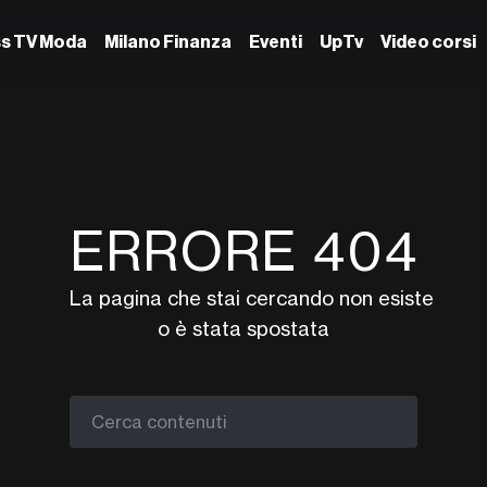
ss TV Moda
Milano Finanza
Eventi
UpTv
Video corsi
ERRORE 404
La pagina che stai cercando non esiste
o è stata spostata
Cerca contenuti