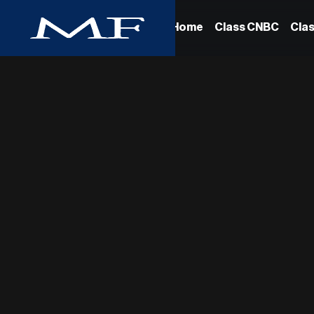
Home
Class CNBC
Cla