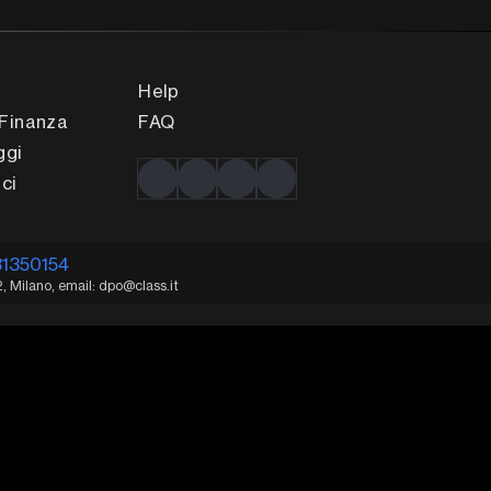
Help
Finanza
FAQ
ggi
ci
31350154
2, Milano, email: dpo@class.it