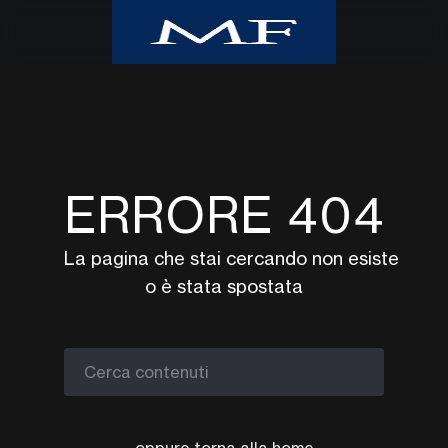
Home
Class CNBC
Class TV Moda
ERRORE 404
Milano Finanza
Eventi
La pagina che stai cercando non esiste
UpTv
o è stata spostata
Video corsi
Podcast
Argomenti
Cerca contenuti