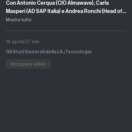
Con Antonio Cerqua (CIO Almawave), Carla
Masperi (AD SAP Italia) e Andrea Ronchi (Head of
Datrix UAE Market, Principal Aramix)
Mostra tutto
18 aprile
37 min
|
Gli Stati Generali della I.A.
Tecnologia
Incorpora video