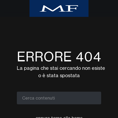
Home
Class CNBC
Class TV Moda
ERRORE 404
Milano Finanza
Eventi
La pagina che stai cercando non esiste
UpTv
o è stata spostata
Video corsi
Podcast
Argomenti
Cerca contenuti