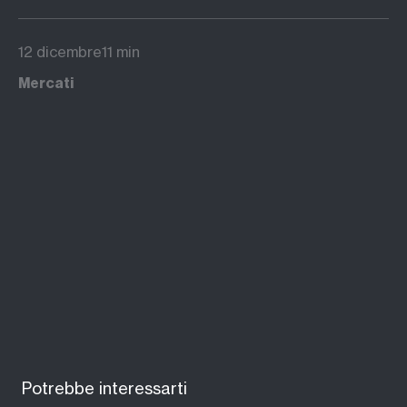
strutture operanti nel nostro Paese
12 dicembre
11 min
Mercati
Potrebbe interessarti