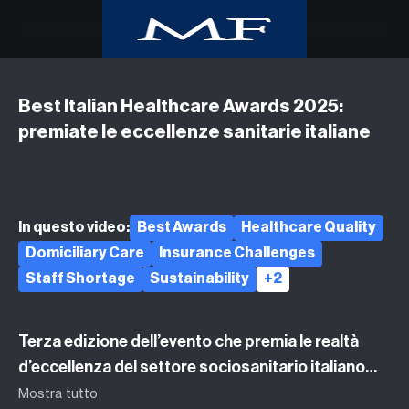
Best Italian Healthcare Awards 2025:
Home
premiate le eccellenze sanitarie italiane
Class CNBC
Class TV Moda
Milano Finanza
Eventi
In questo video:
Best Awards
Healthcare Quality
UpTv
Domiciliary Care
Insurance Challenges
Video corsi
Staff Shortage
Sustainability
+2
Podcast
Argomenti
Terza edizione dell’evento che premia le realtà
d’eccellenza del settore sociosanitario italiano
valorizzando la qualità e le performance delle
Mostra tutto