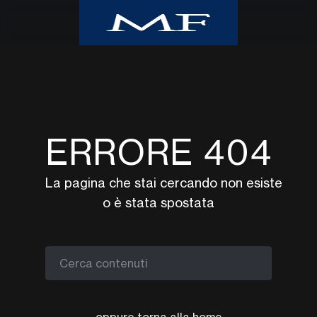
Home
Class CNBC
Class TV Moda
ERRORE 404
Milano Finanza
Eventi
La pagina che stai cercando non esiste
UpTv
o è stata spostata
Video corsi
Podcast
Argomenti
Cerca contenuti