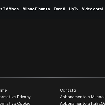
ss TV Moda
Milano Finanza
Eventi
UpTv
Video corsi
rme
Contatti
formativa Privacy
Abbonamento a Milano 
formativa Cookie
Abbonamento a ItaliaO