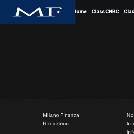
Home
Class CNBC
Cla
Milano Finanza
No
Redazione
In
In