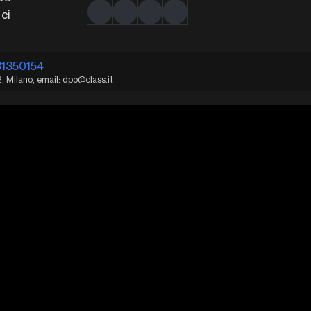
ci
31350154
2, Milano, email: dpo@class.it