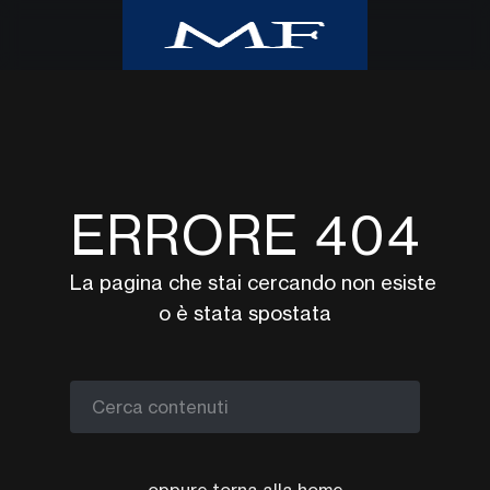
Home
Class CNBC
Class TV Moda
ERRORE 404
Milano Finanza
Eventi
La pagina che stai cercando non esiste
UpTv
o è stata spostata
Video corsi
Podcast
Argomenti
Cerca contenuti