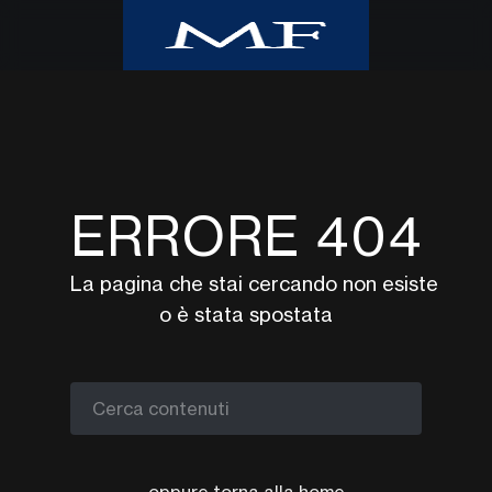
Home
Class CNBC
Class TV Moda
ERRORE 404
Milano Finanza
Eventi
La pagina che stai cercando non esiste
UpTv
o è stata spostata
Video corsi
Podcast
Argomenti
Cerca contenuti