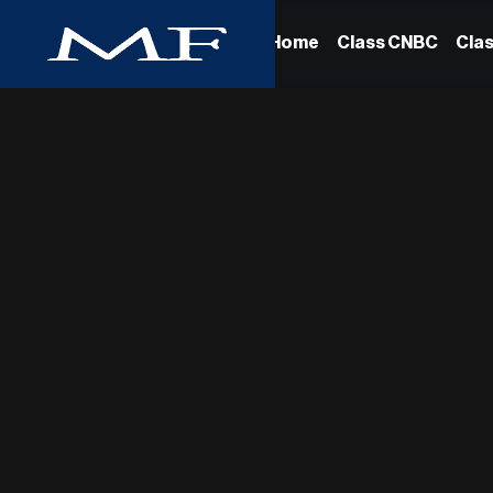
Home
Class CNBC
Cla