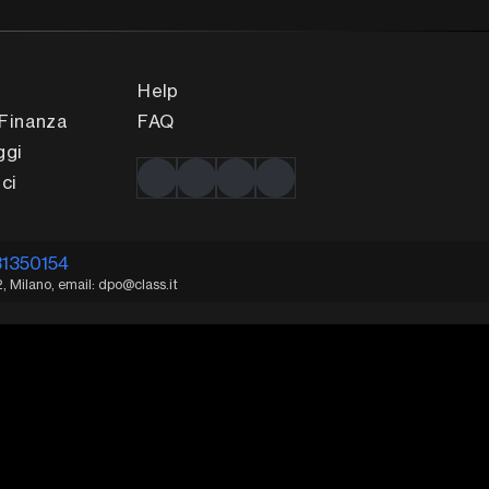
Help
Finanza
FAQ
ggi
ci
31350154
2, Milano, email: dpo@class.it