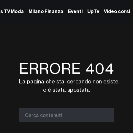
ss TV Moda
Milano Finanza
Eventi
UpTv
Video corsi
ERRORE 404
La pagina che stai cercando non esiste
o è stata spostata
Cerca contenuti