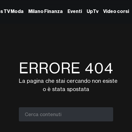
ss TV Moda
Milano Finanza
Eventi
UpTv
Video corsi
ERRORE 404
La pagina che stai cercando non esiste
o è stata spostata
Cerca contenuti