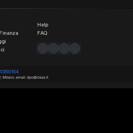
Help
Finanza
FAQ
ggi
ci
31350154
2, Milano, email: dpo@class.it