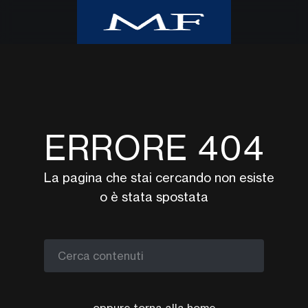
Home
Class CNBC
Class TV Moda
ERRORE 404
Milano Finanza
Eventi
La pagina che stai cercando non esiste
UpTv
o è stata spostata
Video corsi
Podcast
Argomenti
Cerca contenuti