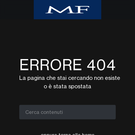
Home
Class CNBC
Class TV Moda
ERRORE 404
Milano Finanza
Eventi
La pagina che stai cercando non esiste
UpTv
o è stata spostata
Video corsi
Podcast
Argomenti
Cerca contenuti