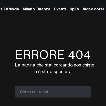
ss TV Moda
Milano Finanza
Eventi
UpTv
Video corsi
ERRORE 404
La pagina che stai cercando non esiste
o è stata spostata
Cerca contenuti