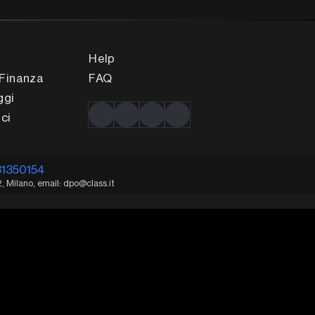
Help
Finanza
FAQ
ggi
ci
31350154
2, Milano, email: dpo@class.it