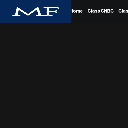
Home
Class CNBC
Cla